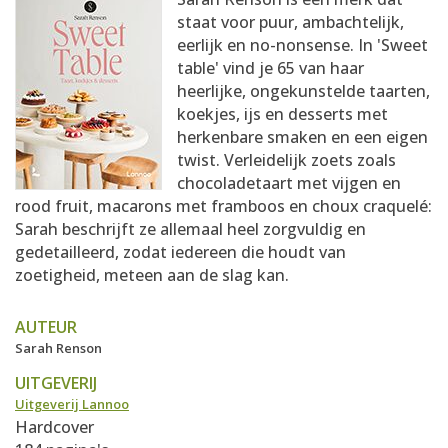
AANMELDEN
RECEPTEN
staat voor puur, ambachtelijk,
eerlijk en no-nonsense. In 'Sweet
table' vind je 65 van haar
WEEKMENU'S
heerlijke, ongekunstelde taarten,
koekjes, ijs en desserts met
herkenbare smaken en een eigen
KOOKBOEKEN
twist. Verleidelijk zoets zoals
chocoladetaart met vijgen en
rood fruit, macarons met framboos en choux craquelé:
Sarah beschrijft ze allemaal heel zorgvuldig en
gedetailleerd, zodat iedereen die houdt van
zoetigheid, meteen aan de slag kan.
AUTEUR
Sarah Renson
UITGEVERIJ
Uitgeverij Lannoo
Hardcover