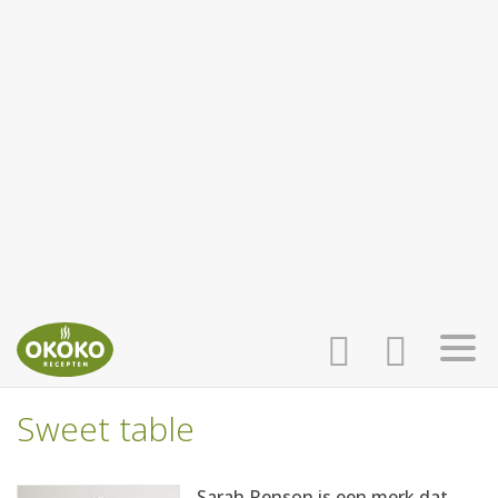
Sweet table
INLOGGEN
HOME
Sarah Renson is een merk dat