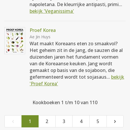
napoletana. De kleurrijke antipasti, primi...
bekijk 'Veganissima'
Proef Korea
Ae Jin Huys
Wat maakt Koreaans eten zo smaakvol?
Het geheim zit in de jang, de sauzen die al
duizenden jaren het fundament vormen
van de Koreaanse keuken. Jang wordt
gemaakt op basis van de sojaboon, die
gefermenteerd wordt tot sojasaus...
bekijk
'Proef Korea'
Kookboeken 1 t/m 10 van 110
‹
›
1
2
3
4
5