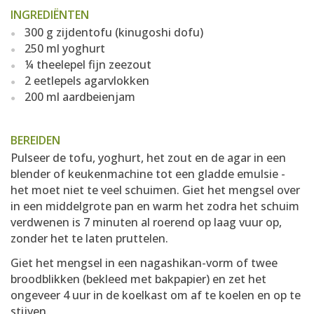
INGREDIËNTEN
300 g zijdentofu (kinugoshi dofu)
250 ml yoghurt
¼ theelepel fijn zeezout
2 eetlepels agarvlokken
200 ml aardbeienjam
BEREIDEN
Pulseer de tofu, yoghurt, het zout en de agar in een
blender of keukenmachine tot een gladde emulsie -
het moet niet te veel schuimen. Giet het mengsel over
in een middelgrote pan en warm het zodra het schuim
verdwenen is 7 minuten al roerend op laag vuur op,
zonder het te laten pruttelen.
Giet het mengsel in een nagashikan-vorm of twee
broodblikken (bekleed met bakpapier) en zet het
ongeveer 4 uur in de koelkast om af te koelen en op te
stijven.