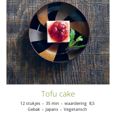
AANMELDEN
RECEPTEN
WEEKMENU'S
KOOKBOEKEN
Tofu cake
12 stukjes
35 min
waardering
8,5
Gebak
Japans
Vegetarisch