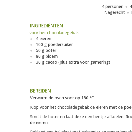
4 personen
4
Nagerecht
INGREDIËNTEN
voor het chocoladegebak
4 eieren
100 g poedersuiker
50 g boter
80 g bloem
30 g cacao (plus extra voor garnering)
BEREIDEN
Verwarm de oven voor op 180 °C.
Klop voor het chocoladegebak de eieren met de poeder
Smelt de boter en laat deze een beetje afkoelen. R
de eieren.
Bekleed een bakplaat met bakpapier en smeer het c