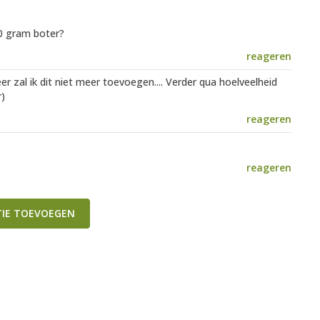
50 gram boter?
reageren
r zal ik dit niet meer toevoegen.... Verder qua hoelveelheid
r)
reageren
reageren
TIE TOEVOEGEN