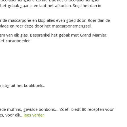
t gebak gaar is en laat het afkoelen. Snijd het dan in
 de mascarpone en klop alles even goed door. Roer dan de
colade en roer deze door het mascarponemengsel.
em van elk glas. Besprenkel het gebak met Grand Marnier.
met cacaopoeder.
stig uit het kookboek...
ade muffins, gevulde bonbons... 'Zoet!' biedt 80 recepten voor
s, voor elk...
lees verder