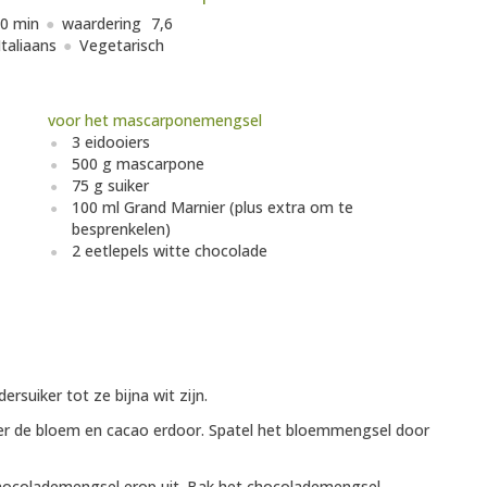
0 min
waardering
7,6
Italiaans
Vegetarisch
voor het mascarponemengsel
3 eidooiers
500 g mascarpone
75 g suiker
100 ml Grand Marnier (plus extra om te
besprenkelen)
2 eetlepels witte chocolade
suiker tot ze bijna wit zijn.
oer de bloem en cacao erdoor. Spatel het bloemmengsel door
hocolademengsel erop uit. Bak het chocolademengsel