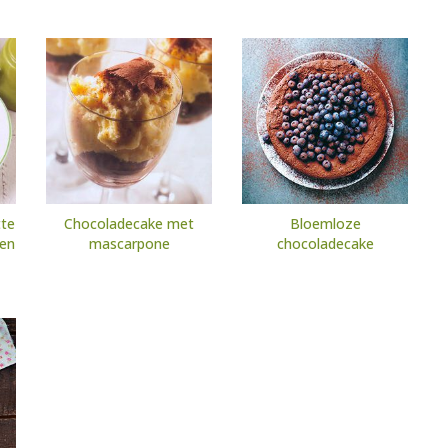
tte
Chocoladecake met
Bloemloze
en
mascarpone
chocoladecake