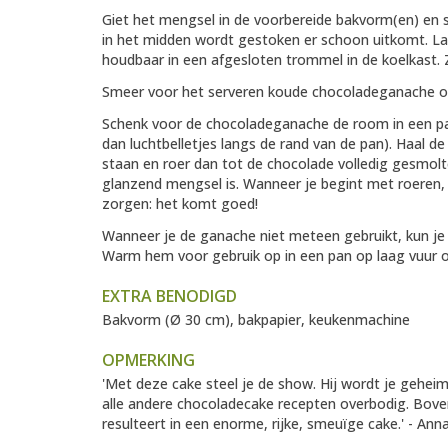
Giet het mengsel in de voorbereide bakvorm(en) en st
in het midden wordt gestoken er schoon uitkomt. La
houdbaar in een afgesloten trommel in de koelkast. 
Smeer voor het serveren koude chocoladeganache o
Schenk voor de chocoladeganache de room in een pa
dan luchtbelletjes langs de rand van de pan). Haal d
staan en roer dan tot de chocolade volledig gesmolte
glanzend mengsel is. Wanneer je begint met roeren, 
zorgen: het komt goed!
Wanneer je de ganache niet meteen gebruikt, kun je
Warm hem voor gebruik op in een pan op laag vuur o
EXTRA BENODIGD
Bakvorm (Ø 30 cm), bakpapier, keukenmachine
OPMERKING
'Met deze cake steel je de show. Hij wordt je gehe
alle andere chocoladecake recepten overbodig. Boven
resulteert in een enorme, rijke, smeuïge cake.' - An