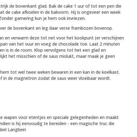
rijk de bovenkant glad. Bak de cake 1 uur of tot een pen die
at de cake afkoelen in de bakvorm. Hij is ongeveer een week
Zonder garnering kun je hem ook invriezen.
ver de bovenkant en leg daar verse frambozen bovenop.
n en verwarm deze tot net voor het kookpunt (er verschijnen
e pan van het vuur en voeg de chocolade toe. Laat 2 minuten
n is in de room. Klop vervolgens tot het een glad en
lijkt het misschien of de saus mislukt, maar maak je geen
 hem tot wel twee weken bewaren in een kan in de koelkast.
f in de magnetron zodat de saus weer vloeibaar wordt.
ime wapen voor etentjes en speciale gelegenheden en maakt
dien is hij eenvoudig te bereiden - een magische truc die
nabel Langbein