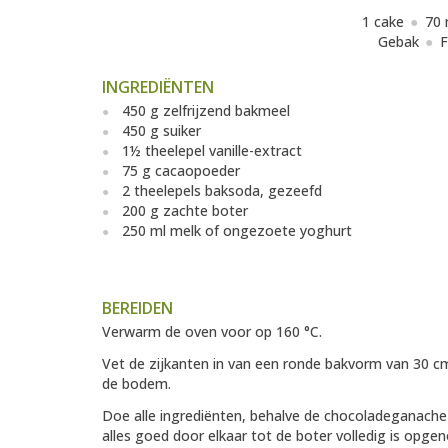
1 cake
70 
Gebak
F
INGREDIËNTEN
450 g zelfrijzend bakmeel
450 g suiker
1½ theelepel vanille-extract
75 g cacaopoeder
2 theelepels baksoda, gezeefd
200 g zachte boter
250 ml melk of ongezoete yoghurt
BEREIDEN
Verwarm de oven voor op 160 °C.
Vet de zijkanten in van een ronde bakvorm van 30 c
de bodem.
Doe alle ingrediënten, behalve de chocoladeganach
alles goed door elkaar tot de boter volledig is opge