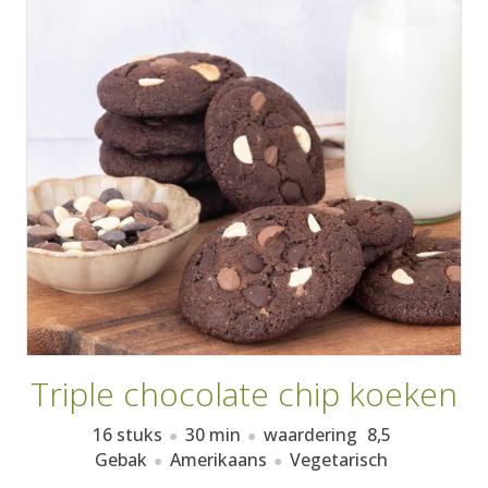
AANMELDEN
RECEPTEN
WEEKMENU'S
KOOKBOEKEN
Triple chocolate chip koeken
16 stuks
30 min
waardering
8,5
Gebak
Amerikaans
Vegetarisch