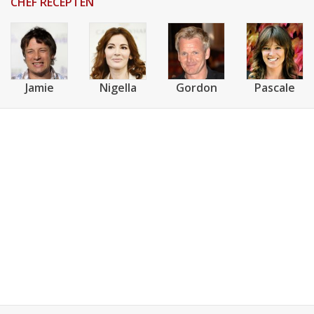
CHEF RECEPTEN
Jamie
Nigella
Gordon
Pascale