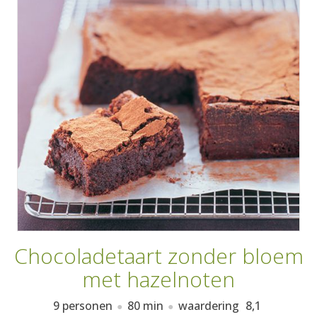
AANMELDEN
RECEPTEN
WEEKMENU'S
KOOKBOEKEN
Chocoladetaart zonder bloem
met hazelnoten
9 personen
80 min
waardering
8,1