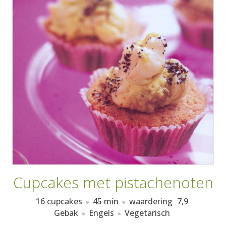
AANMELDEN
RECEPTEN
WEEKMENU'S
KOOKBOEKEN
Cupcakes met pistachenoten
16 cupcakes
45 min
waardering
7,9
Gebak
Engels
Vegetarisch