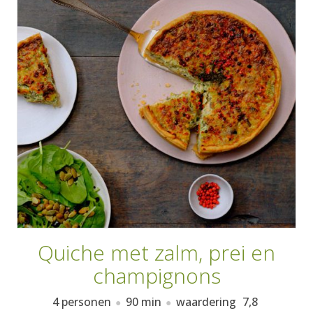
AANMELDEN
RECEPTEN
WEEKMENU'S
KOOKBOEKEN
Quiche met zalm, prei en
champignons
4 personen
90 min
waardering
7,8