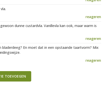
vla.
reageren
is gewoon dunne custardvla. Vanillevla kan ook, maar warm is
reageren
an bladerdeeg? En moet dat in een opstaande taartvorm? Mix
eidingswijze.
reageren
TIE TOEVOEGEN