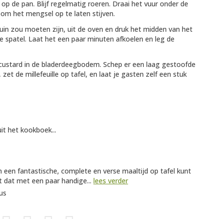
l op de pan. Blijf regelmatig roeren. Draai het vuur onder de
 om het mengsel op te laten stijven.
uin zou moeten zijn, uit de oven en druk het midden van het
 spatel. Laat het een paar minuten afkoelen en leg de
 custard in de bladerdeegbodem. Schep er een laag gestoofde
et de millefeuille op tafel, en laat je gasten zelf een stuk
uit het kookboek...
n een fantastische, complete en verse maaltijd op tafel kunt
at dat met een paar handige...
lees verder
us