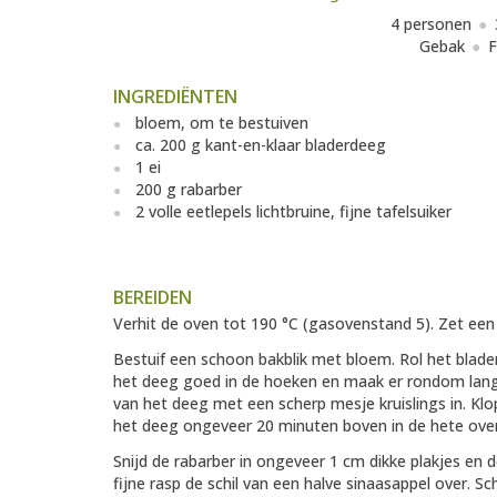
4 personen
Gebak
F
INGREDIËNTEN
bloem, om te bestuiven
ca. 200 g kant-en-klaar bladerdeeg
1 ei
200 g rabarber
2 volle eetlepels lichtbruine, fijne tafelsuiker
BEREIDEN
Verhit de oven tot 190 °C (gasovenstand 5). Zet een 
Bestuif een schoon bakblik met bloem. Rol het bladerd
het deeg goed in de hoeken en maak er rondom langs
van het deeg met een scherp mesje kruislings in. Klo
het deeg ongeveer 20 minuten boven in de hete ove
Snijd de rabarber in ongeveer 1 cm dikke plakjes en 
fijne rasp de schil van een halve sinaasappel over. Sc