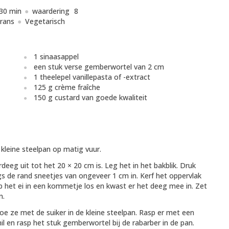
30 min
waardering
8
rans
Vegetarisch
1 sinaasappel
een stuk verse gemberwortel van 2 cm
1 theelepel vanillepasta of -extract
125 g crème fraîche
150 g custard van goede kwaliteit
kleine steelpan op matig vuur.
eeg uit tot het 20 × 20 cm is. Leg het in het bakblik. Druk
 de rand sneetjes van ongeveer 1 cm in. Kerf het oppervlak
p het ei in een kommetje los en kwast er het deeg mee in. Zet
n.
doe ze met de suiker in de kleine steelpan. Rasp er met een
hil en rasp het stuk gemberwortel bij de rabarber in de pan.