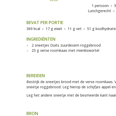
1 persoon
5
Lunchgerecht
BEVAT PER PORTIE
369 kcal
17 g eiwit
11 g vet
51 g koolhydrate
INGREDIËNTEN
2 sneetjes Duits zuurdesem roggebrood
25 g verse roomkaas met mierikswortel
BEREIDEN
Bestrijk de sneetjes brood met de verse roomkaas. V
sneetje roggebrood. Leg hierop de schijfjes appel en
Leg het andere sneetje met de besmeerde kant naar
BRON