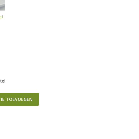
et
te!
TIE TOEVOEGEN