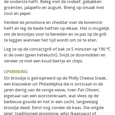
de onderste helft. Beleg met de rosbief, gebakken
groenten, jalapeño en augurk. Breng op smaak met
zout en peper.
Verdeel de provolone en cheddar over de bovenste
helft en leg de beide helften op elkaar. Het is mogelijk
om de broodjes voor te bereiden en ze pas op de grill
te leggen wanneer het tijd wordt om ze te eten.
Leg ze op de contactgrill of bak ze 5 minuten op 190 °C
in de oven (geen hetelucht). Snijd ze doormidden en
serveer ze met een koud biertje en chips.
OPMERKING
Dit broodje is geïnspireerd op de Philly Cheese Steak,
een klassieker uit Philadelphia die is ontstaan in de
jaren dertig van de vorige eeuw, toen Pat Olivieri,
eigenaar van een worstenkraam, wat vlees op de
barbecue gooide en het in een zacht, langwerpig
broodje deed. Eerst nog zonder de kaas. Die volgde
later: traditioneel provolone, whiz (kaassaus) of