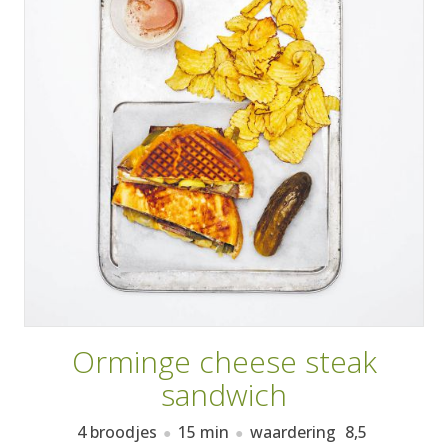
AANMELDEN
RECEPTEN
WEEKMENU'S
KOOKBOEKEN
Orminge cheese steak
sandwich
4 broodjes
15 min
waardering
8,5