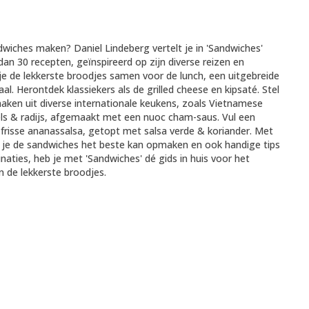
wiches maken? Daniel Lindeberg vertelt je in 'Sandwiches'
dan 30 recepten, geïnspireerd op zijn diverse reizen en
l je de lekkerste broodjes samen voor de lunch, een uitgebreide
al. Herontdek klassiekers als de grilled cheese en kipsaté. Stel
en uit diverse internationale keukens, zoals Vietnamese
s & radijs, afgemaakt met een nuoc cham-saus. Vul een
& frisse ananassalsa, getopt met salsa verde & koriander. Met
e je de sandwiches het beste kan opmaken en ook handige tips
ties, heb je met 'Sandwiches' dé gids in huis voor het
 de lekkerste broodjes.