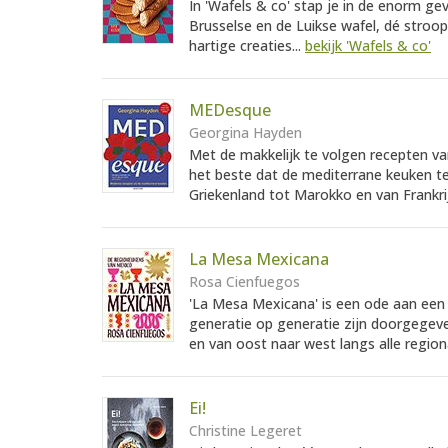
In 'Wafels & co' stap je in de enorm ge
Brusselse en de Luikse wafel, dé stroo
hartige creaties...
bekijk 'Wafels & co'
MEDesque
Georgina Hayden
Met de makkelijk te volgen recepten v
het beste dat de mediterrane keuken t
Griekenland tot Marokko en van Frankrij
La Mesa Mexicana
Rosa Cienfuegos
'La Mesa Mexicana' is een ode aan een 
generatie op generatie zijn doorgegev
en van oost naar west langs alle region
Ei!
Christine Legeret