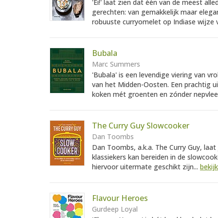
'Ei!' laat zien dat één van de meest all
gerechten: van gemakkelijk maar eleg
robuuste curryomelet op Indiase wijze v
Bubala
Marc Summers
'Bubala' is een levendige viering van v
van het Midden-Oosten. Een prachtig ui
koken mét groenten en zónder nepvlees
The Curry Guy Slowcooker
Dan Toombs
Dan Toombs, a.k.a. The Curry Guy, laat 
klassiekers kan bereiden in de slowcooke
hiervoor uitermate geschikt zijn...
bekij
Flavour Heroes
Gurdeep Loyal