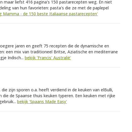
 maar liefst 416 pagina's 150 pastarecepten weg. En niet
ling van hun favorieten: pasta's die ze met de paplepel
Big Mamma - de 150 beste Italiaanse pastarecepten'
roegere jaren en geeft 75 recepten die de dynamische en
n: een mix van traditioneel Britse, Aziatische en mediterrane
je Indisch...
bekijk 'Francis' Australië'
ie zijn sporen o.a. heeft verdiend in de keuken van elBulli,
n die de Spaanse thuis keuken typeren. Een keuken met rijke
ebruik...
bekijk 'Spaans Made Easy'