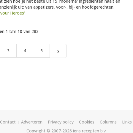
at zien hoe je het beste uit 15 'moderne' ingrediënten haalt en
anzienlijk uit: van appetizers, voor-, bij- en hoofdgerechten,
lavour Heroes'
n 1 t/m 10 van 283
›
3
4
5
Contact
Adverteren
Privacy policy
Cookies
Columns
Links
Copyright © 2007-2026
iens recepten b.v.