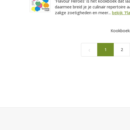
'Flavour Heroes' is hét kookboek dat la
daarmee breid je je culinair repertoire a
zalige zoetigheden en meer...
bekijk 'F
Kookboeke
‹
1
2