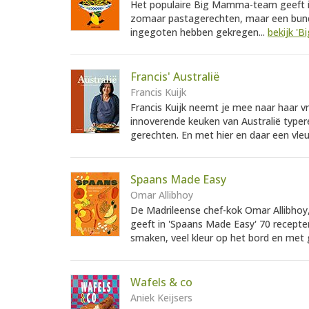
Het populaire Big Mamma-team geeft in
zomaar pastagerechten, maar een bunde
ingegoten hebben gekregen...
bekijk '
Francis' Australië
Francis Kuijk
Francis Kuijk neemt je mee naar haar v
innoverende keuken van Australië typere
gerechten. En met hier en daar een vleug
Spaans Made Easy
Omar Allibhoy
De Madrileense chef-kok Omar Allibhoy, d
geeft in 'Spaans Made Easy' 70 recepte
smaken, veel kleur op het bord en met g
Wafels & co
Aniek Keijsers