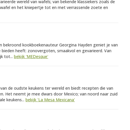
varieerde wereld van wafels; van bekende klassiekers zoals de
pwafel en het kniepertje tot en met verrassende zoete en
an bekroond kookboekenauteur Georgina Hayden geniet je van
e bieden heeft: zonovergoten, smaakvol en gevarieerd. Van
k tot...
bekijk 'MEDesque'
van de oudste keukens ter wereld en biedt recepten die van
en. Het neemt je mee dwars door Mexico; van noord naar zuid
ale keukens...
bekijk 'La Mesa Mexicana'