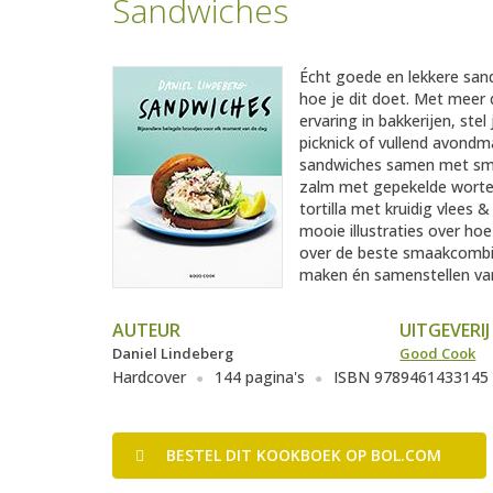
Sandwiches
Écht goede en lekkere sand
hoe je dit doet. Met meer 
ervaring in bakkerijen, ste
picknick of vullend avondma
sandwiches samen met smak
zalm met gepekelde wortel
tortilla met kruidig vlees 
mooie illustraties over ho
over de beste smaakcombina
maken én samenstellen van
AUTEUR
UITGEVERIJ
Daniel Lindeberg
Good Cook
Hardcover
144 pagina's
ISBN 9789461433145
BESTEL
DIT KOOKBOEK
OP BOL.COM