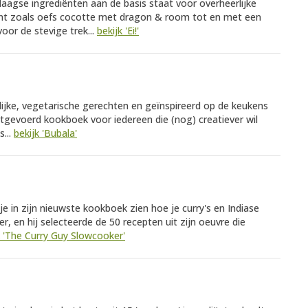
edaagse ingrediënten aan de basis staat voor overheerlijke
ant zoals oefs cocotte met dragon & room tot en met een
oor de stevige trek...
bekijk 'Ei!'
rolijke, vegetarische gerechten en geïnspireerd op de keukens
tgevoerd kookboek voor iedereen die (nog) creatiever wil
...
bekijk 'Bubala'
je in zijn nieuwste kookboek zien hoe je curry's en Indiase
r, en hij selecteerde de 50 recepten uit zijn oeuvre die
k 'The Curry Guy Slowcooker'