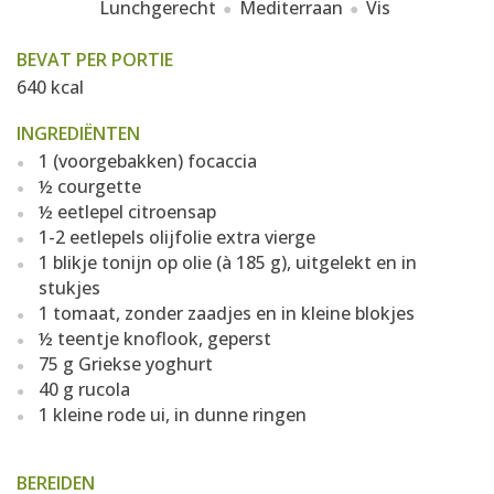
Lunchgerecht
Mediterraan
Vis
BEVAT PER PORTIE
640 kcal
INGREDIËNTEN
1 (voorgebakken) focaccia
½ courgette
½ eetlepel citroensap
1-2 eetlepels olijfolie extra vierge
1 blikje tonijn op olie (à 185 g), uitgelekt en in
stukjes
1 tomaat, zonder zaadjes en in kleine blokjes
½ teentje knoflook, geperst
75 g Griekse yoghurt
40 g rucola
1 kleine rode ui, in dunne ringen
BEREIDEN