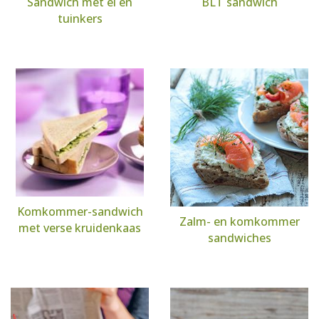
Sandwich met ei en
BLT sandwich
tuinkers
Komkommer-sandwich
Zalm- en komkommer
met verse kruidenkaas
sandwiches