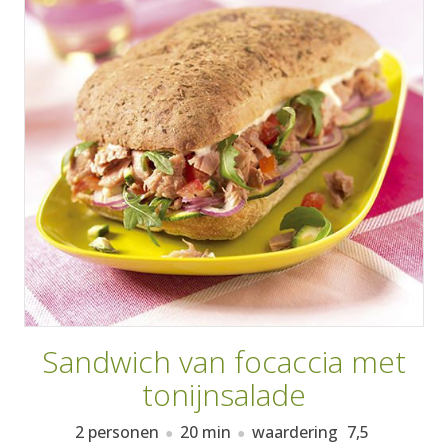
AANMELDEN
RECEPTEN
WEEKMENU'S
KOOKBOEKEN
Sandwich van focaccia met
tonijnsalade
2 personen
20 min
waardering
7,5