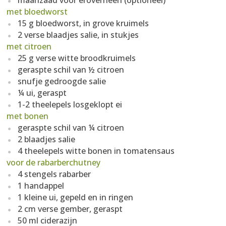
maanzaad voor eroverheen (optioneel)
met bloedworst
15 g bloedworst, in grove kruimels
2 verse blaadjes salie, in stukjes
met citroen
25 g verse witte broodkruimels
geraspte schil van ½ citroen
snufje gedroogde salie
¼ ui, geraspt
1-2 theelepels losgeklopt ei
met bonen
geraspte schil van ¼ citroen
2 blaadjes salie
4 theelepels witte bonen in tomatensaus
voor de rabarberchutney
4 stengels rabarber
1 handappel
1 kleine ui, gepeld en in ringen
2 cm verse gember, geraspt
50 ml ciderazijn