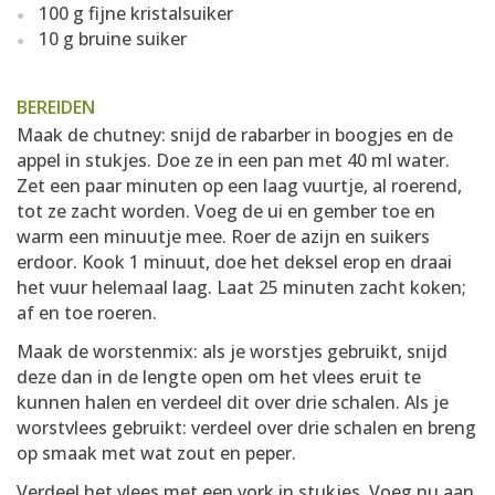
100 g fijne kristalsuiker
10 g bruine suiker
BEREIDEN
Maak de chutney: snijd de rabarber in boogjes en de
appel in stukjes. Doe ze in een pan met 40 ml water.
Zet een paar minuten op een laag vuurtje, al roerend,
tot ze zacht worden. Voeg de ui en gember toe en
warm een minuutje mee. Roer de azijn en suikers
erdoor. Kook 1 minuut, doe het deksel erop en draai
het vuur helemaal laag. Laat 25 minuten zacht koken;
af en toe roeren.
Maak de worstenmix: als je worstjes gebruikt, snijd
deze dan in de lengte open om het vlees eruit te
kunnen halen en verdeel dit over drie schalen. Als je
worstvlees gebruikt: verdeel over drie schalen en breng
op smaak met wat zout en peper.
Verdeel het vlees met een vork in stukjes. Voeg nu aan