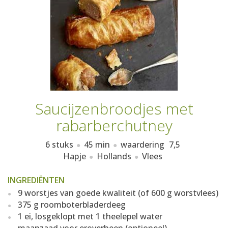
AANMELDEN
RECEPTEN
WEEKMENU'S
KOOKBOEKEN
Saucijzenbroodjes met
rabarberchutney
6 stuks
45 min
waardering
7,5
Hapje
Hollands
Vlees
INGREDIËNTEN
9 worstjes van goede kwaliteit (of 600 g worstvlees)
375 g roomboterbladerdeeg
1 ei, losgeklopt met 1 theelepel water