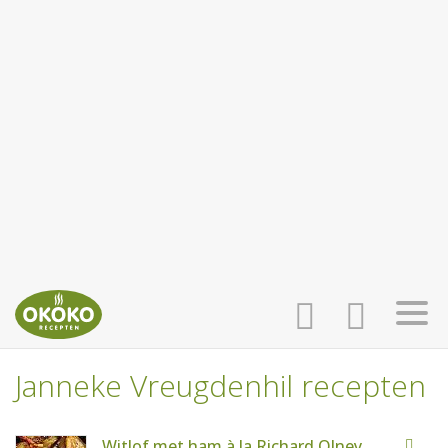
Janneke Vreugdenhil recepten
INLOGGEN
HOME
Witlof met ham à la Richard Olney