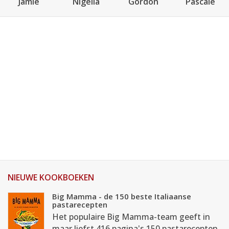
Jamie
Nigella
Gordon
Pascale
NIEUWE KOOKBOEKEN
Big Mamma - de 150 beste Italiaanse
pastarecepten
Het populaire Big Mamma-team geeft in
maar liefst 416 pagina's 150 pastarecepten