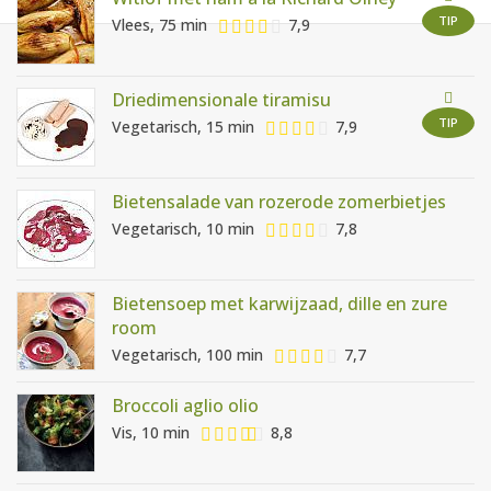
AANMELDEN
RECEPTEN
TIP
Vlees, 75 min
7,9
WEEKMENU'S
Driedimensionale tiramisu
TIP
Vegetarisch, 15 min
7,9
KOOKBOEKEN
Bietensalade van rozerode zomerbietjes
Vegetarisch, 10 min
7,8
Bietensoep met karwijzaad, dille en zure
room
Vegetarisch, 100 min
7,7
Broccoli aglio olio
Vis, 10 min
8,8