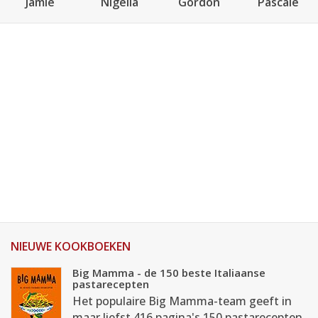
Jamie
Nigella
Gordon
Pascale
NIEUWE KOOKBOEKEN
Big Mamma - de 150 beste Italiaanse
pastarecepten
Het populaire Big Mamma-team geeft in
maar liefst 416 pagina's 150 pastarecepten