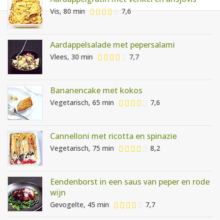
AANMELDEN
RECEPTEN
Vis, 80 min
7,6
WEEKMENU'S
Aardappelsalade met pepersalami
Vlees, 30 min
7,7
KOOKBOEKEN
Bananencake met kokos
Vegetarisch, 65 min
7,6
Cannelloni met ricotta en spinazie
Vegetarisch, 75 min
8,2
Eendenborst in een saus van peper en rode
wijn
Gevogelte, 45 min
7,7