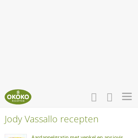
Jody Vassallo recepten
INLOGGEN
HOME
Aardappelgratin met venkel en ansjovis