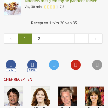
Noedels met gemengde paddenstoelen
Vis, 30 min
7,8
Recepten 1 t/m 20 van 35
‹
›
1
2
CHEF RECEPTEN