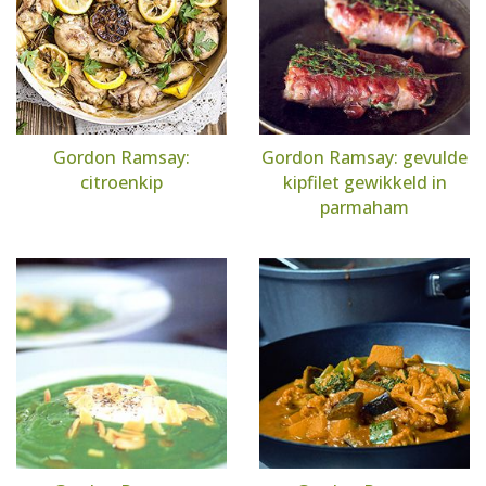
Gordon Ramsay:
Gordon Ramsay: gevulde
citroenkip
kipfilet gewikkeld in
parmaham