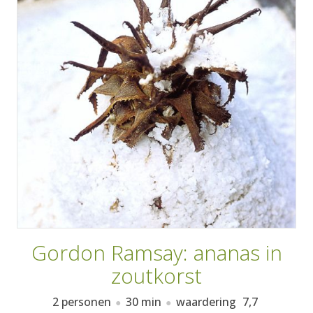
AANMELDEN
RECEPTEN
WEEKMENU'S
KOOKBOEKEN
Gordon Ramsay: ananas in
zoutkorst
2 personen
30 min
waardering
7,7