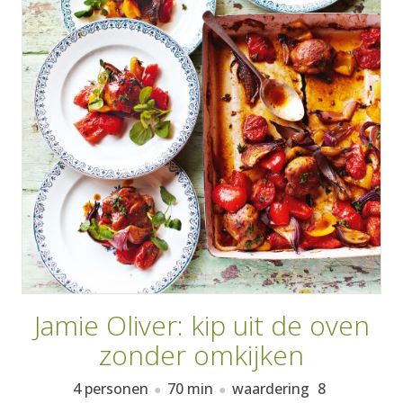
AANMELDEN
RECEPTEN
WEEKMENU'S
KOOKBOEKEN
Jamie Oliver: kip uit de oven
zonder omkijken
4 personen
70 min
waardering
8