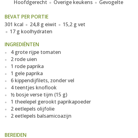
Hoofdgerecht
Overige keukens
Gevogelte
BEVAT PER PORTIE
301 kcal
24,8 g eiwit
15,2 g vet
17 g koolhydraten
INGREDIËNTEN
4 grote rijpe tomaten
2 rode uien
1 rode paprika
1 gele paprika
6 kippendijfilets, zonder vel
4 teentjes knoflook
½ bosje verse tijm (15 g)
1 theelepel gerookt paprikapoeder
2 eetlepels olijfolie
2 eetlepels balsamicoazijn
BEREIDEN