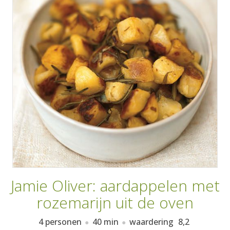
AANMELDEN
RECEPTEN
WEEKMENU'S
KOOKBOEKEN
Jamie Oliver: aardappelen met
rozemarijn uit de oven
4 personen
40 min
waardering
8,2