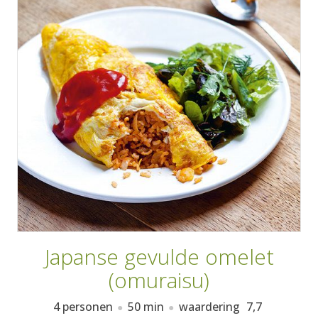
AANMELDEN
RECEPTEN
WEEKMENU'S
KOOKBOEKEN
Japanse gevulde omelet
(omuraisu)
4 personen
50 min
waardering
7,7