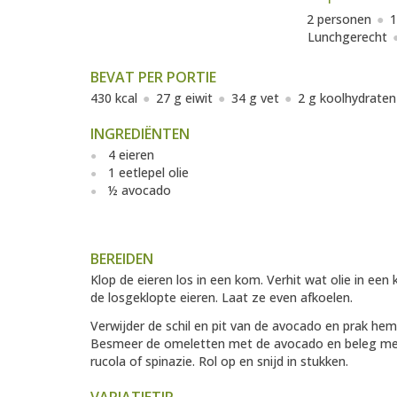
2 personen
1
Lunchgerecht
BEVAT PER PORTIE
430 kcal
27 g eiwit
34 g vet
2 g koolhydraten
INGREDIËNTEN
4 eieren
1 eetlepel olie
½ avocado
BEREIDEN
Klop de eieren los in een kom. Verhit wat olie in e
de losgeklopte eieren. Laat ze even afkoelen.
Verwijder de schil en pit van de avocado en prak hem fi
Besmeer de omeletten met de avocado en beleg met
rucola of spinazie. Rol op en snijd in stukken.