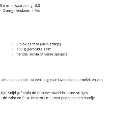
5 min
waardering
8,5
Overige keukens
Vis
6 blokjes feta (klein stukje)
100 g gerookte zalm
handje rucola of verse spinazie
en koekenpan en bak op een laag vuur twee dunne omeletten van
jn. Snijd (of prak) de feta eventueel in kleine stukjes.
 de zalm en feta. Bestrooi met wat peper en een handje