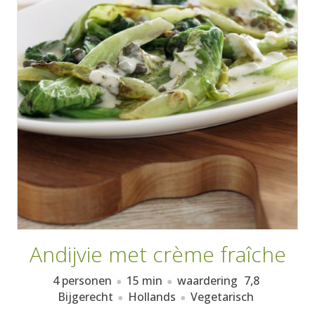
AANMELDEN
RECEPTEN
WEEKMENU'S
KOOKBOEKEN
Andijvie met crème fraîche
4 personen
15 min
waardering
7,8
Bijgerecht
Hollands
Vegetarisch