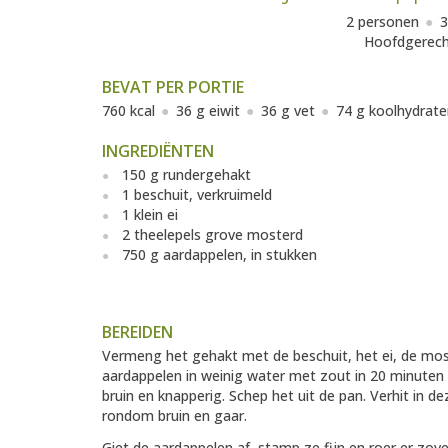
2 personen
3
Hoofdgerec
BEVAT PER PORTIE
760 kcal
36 g eiwit
36 g vet
74 g koolhydrate
INGREDIËNTEN
150 g rundergehakt
1 beschuit, verkruimeld
1 klein ei
2 theelepels grove mosterd
750 g aardappelen, in stukken
BEREIDEN
Vermeng het gehakt met de beschuit, het ei, de most
aardappelen in weinig water met zout in 20 minuten 
bruin en knapperig. Schep het uit de pan. Verhit in d
rondom bruin en gaar.
Giet de aardappelen af, stamp ze fijn en roer er zov