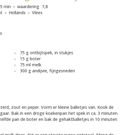
5 min
waardering
7,8
ht
Hollands
Vlees
n
75 g ontbijtspek, in stukjes
15 g boter
75 ml melk
300 g andijvie, fijngesneden
erd, zout en peper. Vorm er kleine balletjes van. Kook de
gaar. Bak in een droge koekenpan het spek in ca. 3 minuten
ezelfde pan de boter en bak de gehaktballetjes in 10 minuten
eel melk door, dat er een stevige puree ontstaat. Meng de