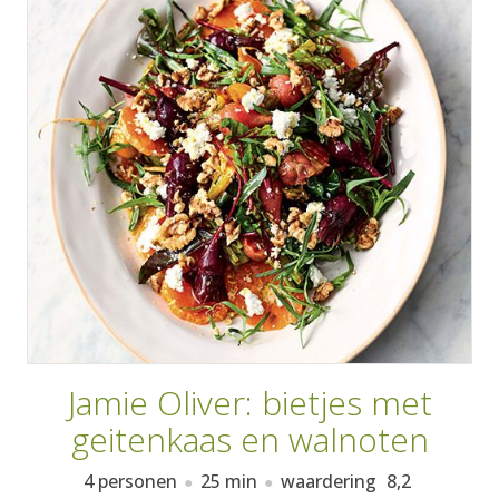
AANMELDEN
RECEPTEN
WEEKMENU'S
KOOKBOEKEN
Jamie Oliver: bietjes met
geitenkaas en walnoten
4 personen
25 min
waardering
8,2