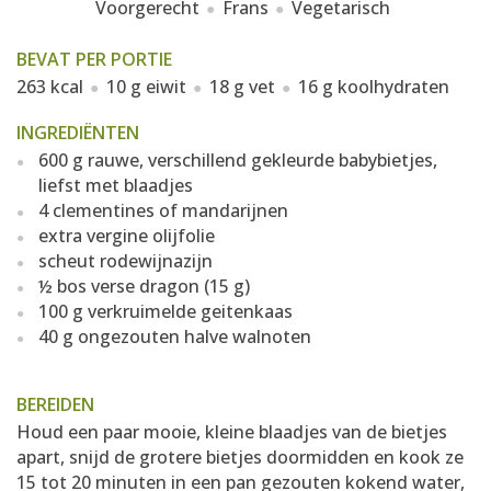
Voorgerecht
Frans
Vegetarisch
BEVAT PER PORTIE
263 kcal
10 g eiwit
18 g vet
16 g koolhydraten
INGREDIËNTEN
600 g rauwe, verschillend gekleurde babybietjes,
liefst met blaadjes
4 clementines of mandarijnen
extra vergine olijfolie
scheut rodewijnazijn
½ bos verse dragon (15 g)
100 g verkruimelde geitenkaas
40 g ongezouten halve walnoten
BEREIDEN
Houd een paar mooie, kleine blaadjes van de bietjes
apart, snijd de grotere bietjes doormidden en kook ze
15 tot 20 minuten in een pan gezouten kokend water,