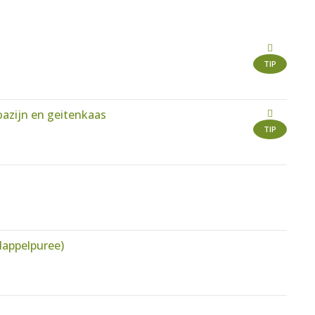
TIP
azijn en geitenkaas
TIP
dappelpuree)