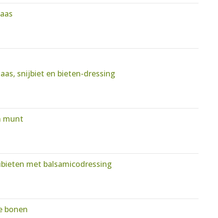
kaas
as, snijbiet en bieten-dressing
n munt
bieten met balsamicodressing
te bonen