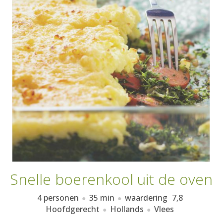
AANMELDEN
RECEPTEN
WEEKMENU'S
KOOKBOEKEN
Snelle boerenkool uit de oven
4 personen
35 min
waardering
7,8
Hoofdgerecht
Hollands
Vlees