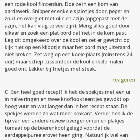
een rode kool flinterdun. Doe ze in een kom van
aardewerk. Snipper er enkele sjalotjes door, peper en
zout en overgiet met olie en azijn (opgepast met de
azijn, het kan vlug te veel zijn). Meng alles goed door
elkaar en zoek een plat bord dat net in de kom past.
Leg dit omgekeerd over de kool en zet er gewicht op,
kijk niet op een kilootje maar het bord mag uiteraard
niet breken. Zet weg op een koele plaats (minstens 24
uur) maar schep tussendoor de kool enkele malen
goed om. Lekker bij frietjes met steak.
reageren
C
Een heel goed recept! Ik heb de spekjes met een ui
in halve ringen en twee knoflookteentjes gewokt op
hoog vuur en wat langer dan in het recept staat. De
spekjes werden zo wat meer krokant. Verder heb ik de
tip van een andere review overgenomen en plakjes
tomaat op de boerenkool gelegd voordat de
aardappelpuree erover heen ging. Natuurlijk wel van