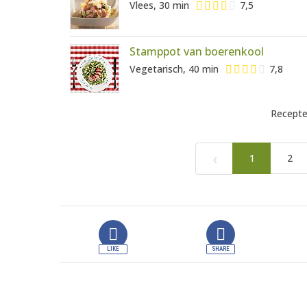
Vlees, 30 min
7,5
Stamppot van boerenkool
Vegetarisch, 40 min
7,8
Recepte
‹
1
2