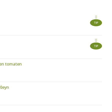
TIP
TIP
ken tomaten
Kleyn