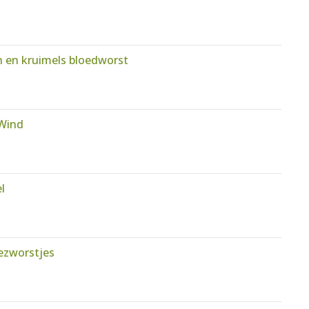
 en kruimels bloedworst
 Wind
l
ezworstjes