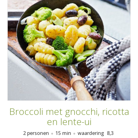
AANMELDEN
RECEPTEN
WEEKMENU'S
KOOKBOEKEN
Broccoli met gnocchi, ricotta
en lente-ui
2 personen
15 min
waardering
8,3