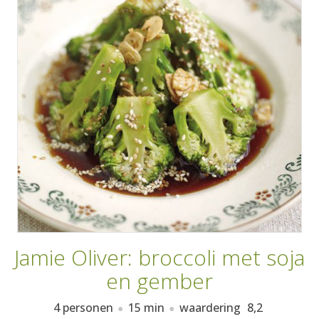
AANMELDEN
RECEPTEN
WEEKMENU'S
KOOKBOEKEN
Jamie Oliver: broccoli met soja
en gember
4 personen
15 min
waardering
8,2