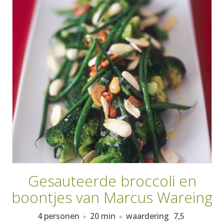
AANMELDEN
RECEPTEN
WEEKMENU'S
KOOKBOEKEN
Gesauteerde broccoli en
boontjes van Marcus Wareing
4 personen
20 min
waardering
7,5