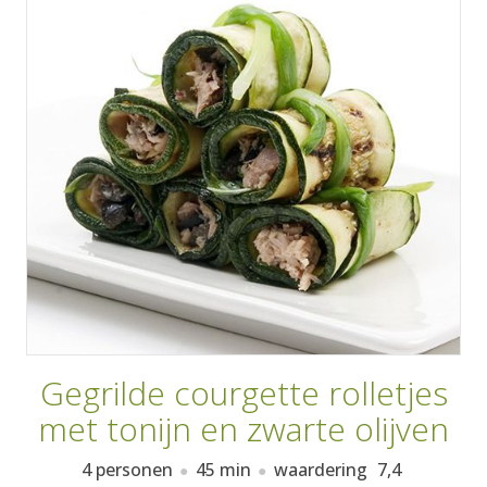
AANMELDEN
RECEPTEN
WEEKMENU'S
KOOKBOEKEN
Gegrilde courgette rolletjes
met tonijn en zwarte olijven
4 personen
45 min
waardering
7,4