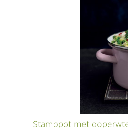
Stamppot met doperwten