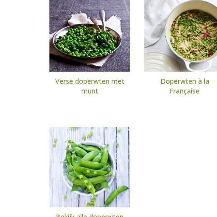
Verse doperwten met
Doperwten à la
munt
Française
Bekijk alle doperwten