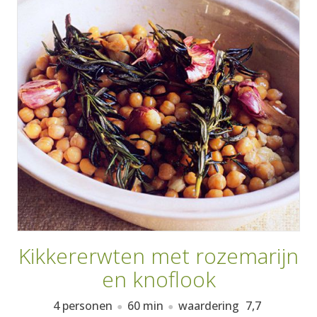
AANMELDEN
RECEPTEN
WEEKMENU'S
KOOKBOEKEN
Kikkererwten met rozemarijn
en knoflook
4 personen
60 min
waardering
7,7