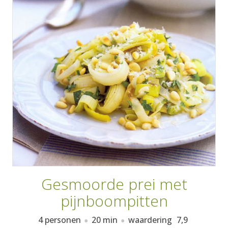
AANMELDEN
RECEPTEN
WEEKMENU'S
KOOKBOEKEN
Gesmoorde prei met
pijnboompitten
4 personen
20 min
waardering
7,9