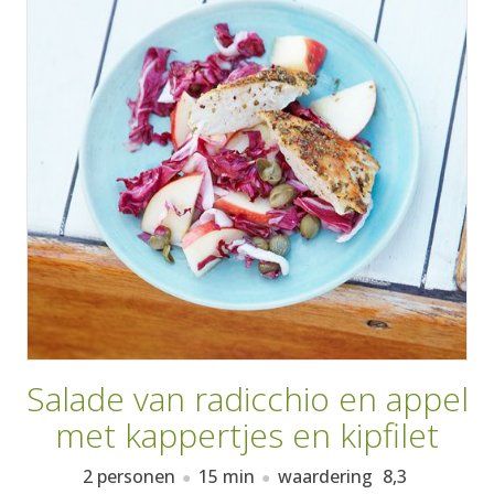
AANMELDEN
RECEPTEN
WEEKMENU'S
KOOKBOEKEN
Salade van radicchio en appel
met kappertjes en kipfilet
2 personen
15 min
waardering
8,3