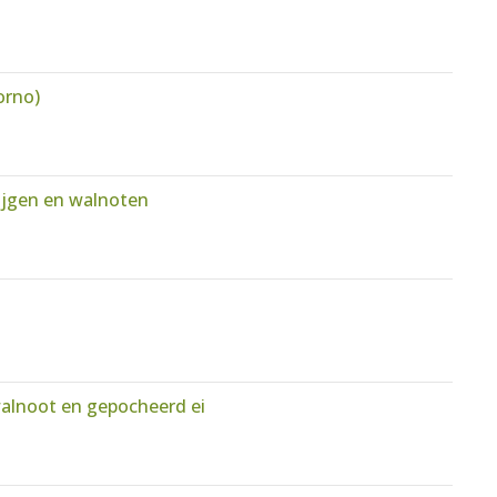
orno)
vijgen en walnoten
walnoot en gepocheerd ei