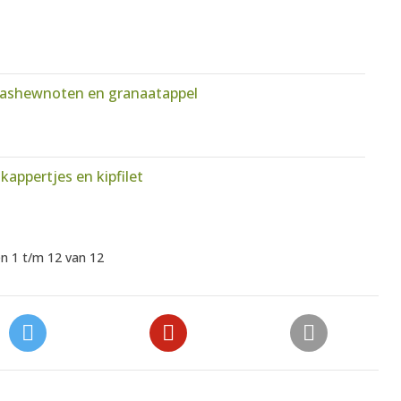
 cashewnoten en granaatappel
kappertjes en kipfilet
n 1 t/m 12 van 12