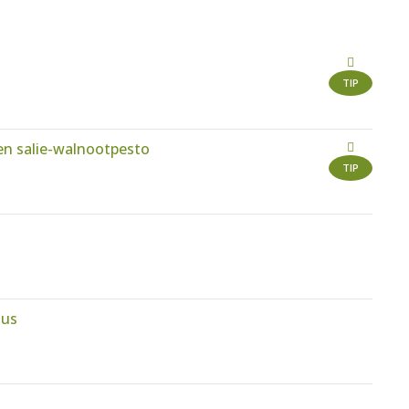
TIP
en salie-walnootpesto
TIP
aus