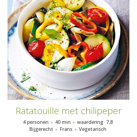
AANMELDEN
RECEPTEN
WEEKMENU'S
KOOKBOEKEN
Ratatouille met chilipeper
4 personen
40 min
waardering
7,8
Bijgerecht
Frans
Vegetarisch