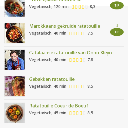
AANMELDEN
RECEPTEN
TIP
Vegetarisch, 120 min
8,3
WEEKMENU'S
Marokkaans gekruide ratatouille
TIP
Vegetarisch, 40 min
7,5
KOOKBOEKEN
Catalaanse ratatouille van Onno Kleyn
Vegetarisch, 40 min
7,8
Gebakken ratatouille
Vegetarisch, 40 min
8,5
Ratatouille Coeur de Boeuf
Vegetarisch, 45 min
8,5