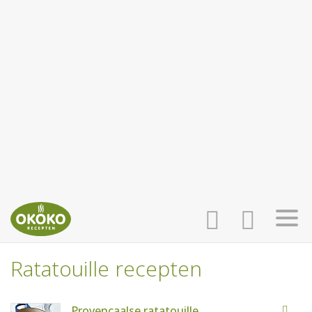
Ratatouille recepten
INLOGGEN
HOME
Provençaalse ratatouille