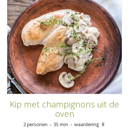
AANMELDEN
RECEPTEN
WEEKMENU'S
KOOKBOEKEN
Kip met champignons uit de
oven
2 personen
35 min
waardering
8