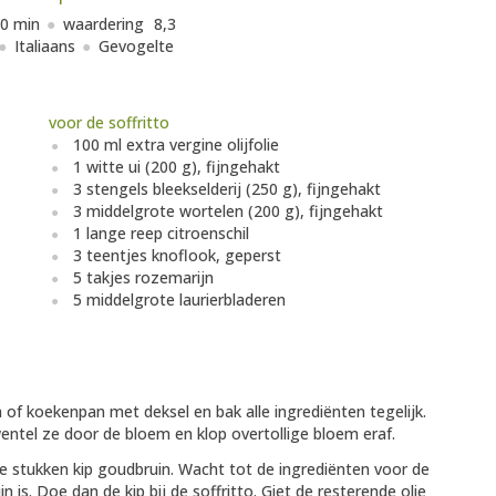
0 min
waardering
8,3
Italiaans
Gevogelte
voor de soffritto
100 ml extra vergine olijfolie
1 witte ui (200 g), fijngehakt
3 stengels bleekselderij (250 g), fijngehakt
3 middelgrote wortelen (200 g), fijngehakt
1 lange reep citroenschil
3 teentjes knoflook, geperst
5 takjes rozemarijn
5 middelgrote laurierbladeren
n of koekenpan met deksel en bak alle ingrediënten tegelijk.
wentel ze door de bloem en klop overtollige bloem eraf.
e stukken kip goudbruin. Wacht tot de ingrediënten voor de
n is. Doe dan de kip bij de soffritto. Giet de resterende olie