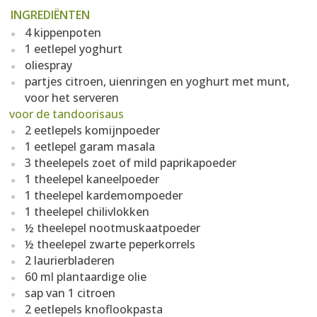
INGREDIËNTEN
4 kippenpoten
1 eetlepel yoghurt
oliespray
partjes citroen, uienringen en yoghurt met munt,
voor het serveren
voor de tandoorisaus
2 eetlepels komijnpoeder
1 eetlepel garam masala
3 theelepels zoet of mild paprikapoeder
1 theelepel kaneelpoeder
1 theelepel kardemompoeder
1 theelepel chilivlokken
½ theelepel nootmuskaatpoeder
½ theelepel zwarte peperkorrels
2 laurierbladeren
60 ml plantaardige olie
sap van 1 citroen
2 eetlepels knoflookpasta