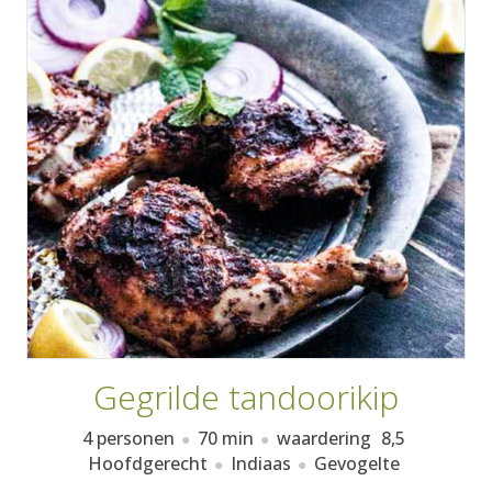
AANMELDEN
RECEPTEN
WEEKMENU'S
KOOKBOEKEN
Gegrilde tandoorikip
4 personen
70 min
waardering
8,5
Hoofdgerecht
Indiaas
Gevogelte