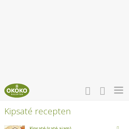
Kipsaté recepten
INLOGGEN
HOME
Kipsaté (saté ajam)