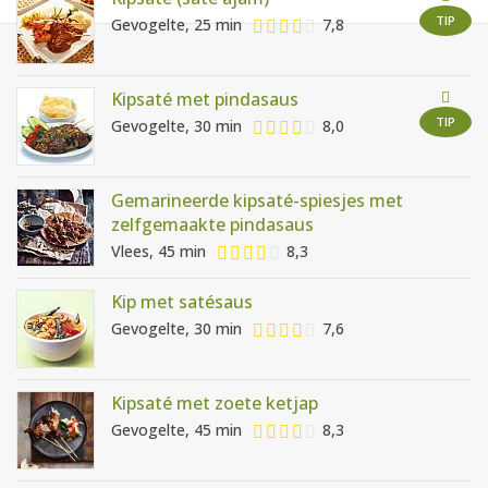
AANMELDEN
RECEPTEN
TIP
Gevogelte, 25 min
7,8
WEEKMENU'S
Kipsaté met pindasaus
TIP
Gevogelte, 30 min
8,0
KOOKBOEKEN
Gemarineerde kipsaté-spiesjes met
zelfgemaakte pindasaus
Vlees, 45 min
8,3
Kip met satésaus
Gevogelte, 30 min
7,6
Kipsaté met zoete ketjap
Gevogelte, 45 min
8,3