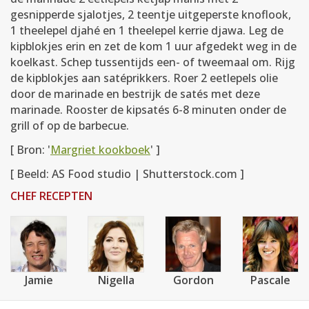
gesnipperde sjalotjes, 2 teentje uitgeperste knoflook,
1 theelepel djahé en 1 theelepel kerrie djawa. Leg de
kipblokjes erin en zet de kom 1 uur afgedekt weg in de
koelkast. Schep tussentijds een- of tweemaal om. Rijg
de kipblokjes aan satéprikkers. Roer 2 eetlepels olie
door de marinade en bestrijk de satés met deze
marinade. Rooster de kipsatés 6-8 minuten onder de
grill of op de barbecue.
[ Bron: '
Margriet kookboek
' ]
[ Beeld: AS Food studio | Shutterstock.com ]
CHEF RECEPTEN
Jamie
Nigella
Gordon
Pascale