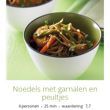
AANMELDEN
RECEPTEN
WEEKMENU'S
KOOKBOEKEN
Noedels met garnalen en
peultjes
4 personen
25 min
waardering
7,7