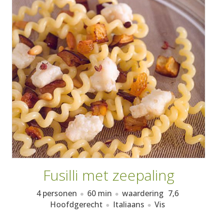
AANMELDEN
RECEPTEN
WEEKMENU'S
KOOKBOEKEN
Fusilli met zeepaling
4 personen
60 min
waardering
7,6
Hoofdgerecht
Italiaans
Vis