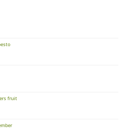
pesto
rs fruit
gember