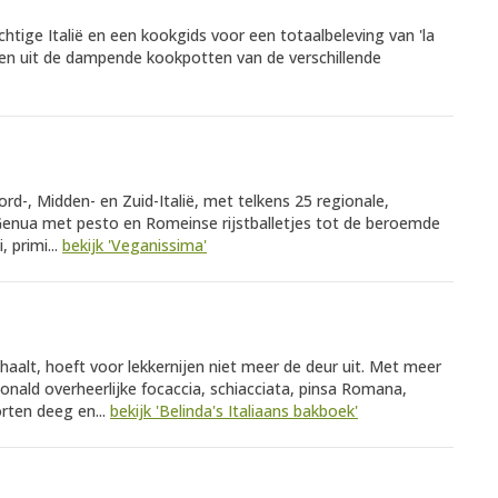
chtige Italië en een kookgids voor een totaalbeleving van 'la
epten uit de dampende kookpotten van de verschillende
rd-, Midden- en Zuid-Italië, met telkens 25 regionale,
 Genua met pesto en Romeinse rijstballetjes tot de beroemde
, primi...
bekijk 'Veganissima'
s haalt, hoeft voor lekkernijen niet meer de deur uit. Met meer
nald overheerlijke focaccia, schiacciata, pinsa Romana,
orten deeg en...
bekijk 'Belinda's Italiaans bakboek'