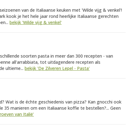
eizoenen van de Italiaanse keuken met 'Wilde vijg & venkel'!
ark kook je het hele jaar rond heerlijke Italiaanse gerechten
en...
bekijk 'Wilde vijg & venkel'
erschillende soorten pasta in meer dan 300 recepten - van
penne all'arrabbiata, tot uitdagendere recepten als
de ultieme...
bekijk 'De Zilveren Lepel - Pasta'
id? Wat is de échte geschiedenis van pizza? Kan gnocchi ook
e 35 manieren om een Italiaanse koffie te bestellen?... Geen
Proeven van Italië'