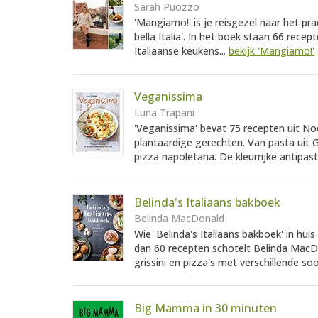
Sarah Puozzo
'Mangiamo!' is je reisgezel naar het pra
bella Italia'. In het boek staan 66 rec
Italiaanse keukens...
bekijk 'Mangiamo!'
Veganissima
Luna Trapani
'Veganissima' bevat 75 recepten uit Noo
plantaardige gerechten. Van pasta uit
pizza napoletana. De kleurrijke antipasti
Belinda's Italiaans bakboek
Belinda MacDonald
Wie 'Belinda's Italiaans bakboek' in hui
dan 60 recepten schotelt Belinda MacDo
grissini en pizza's met verschillende so
Big Mamma in 30 minuten