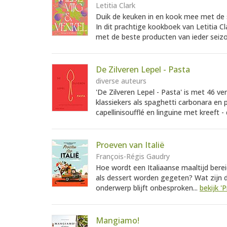
Letitia Clark
Duik de keuken in en kook mee met de s
In dit prachtige kookboek van Letitia Cl
met de beste producten van ieder seizo
De Zilveren Lepel - Pasta
diverse auteurs
'De Zilveren Lepel - Pasta' is met 46 v
klassiekers als spaghetti carbonara en 
capellinisoufflé en linguine met kreeft - 
Proeven van Italië
François-Régis Gaudry
Hoe wordt een Italiaanse maaltijd bere
als dessert worden gegeten? Wat zijn d
onderwerp blijft onbesproken...
bekijk '
Mangiamo!