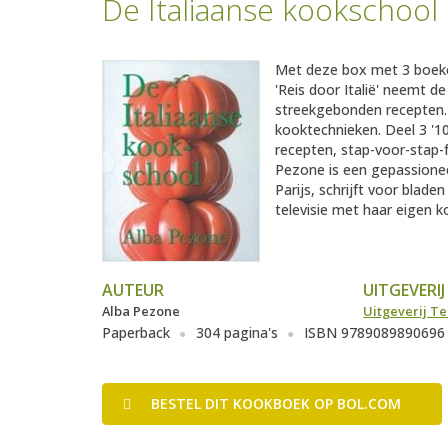
De Italiaanse kookschool
Met deze box met 3 boeken
'Reis door Italië' neemt de
streekgebonden recepten. 
kooktechnieken. Deel 3 '1
recepten, stap-voor-stap-f
Pezone is een gepassionee
Parijs, schrijft voor bladen
televisie met haar eigen
AUTEUR
UITGEVERIJ
Alba Pezone
Uitgeverij Te
Paperback
304 pagina's
ISBN 9789089890696
BESTEL
DIT KOOKBOEK
OP BOL.COM