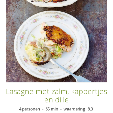
AANMELDEN
RECEPTEN
WEEKMENU'S
KOOKBOEKEN
Lasagne met zalm, kappertjes
en dille
4 personen
65 min
waardering
8,3