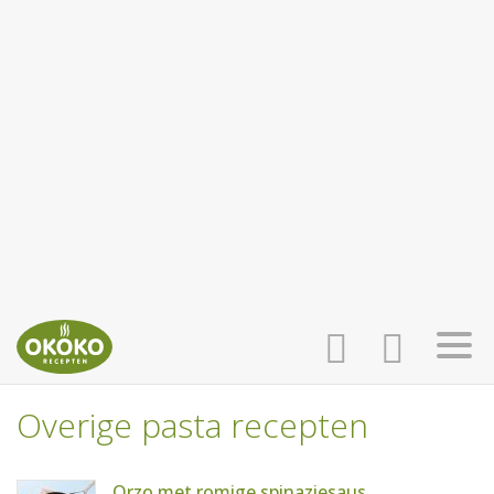
Overige pasta recepten
INLOGGEN
HOME
Orzo met romige spinaziesaus