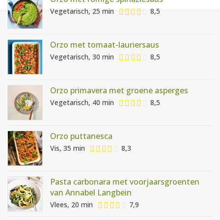
AANMELDEN
RECEPTEN
Vegetarisch, 25 min
8,5
WEEKMENU'S
Orzo met tomaat-lauriersaus
Vegetarisch, 30 min
8,5
KOOKBOEKEN
Orzo primavera met groene asperges
Vegetarisch, 40 min
8,5
Orzo puttanesca
Vis, 35 min
8,3
Pasta carbonara met voorjaarsgroenten
van Annabel Langbein
Vlees, 20 min
7,9