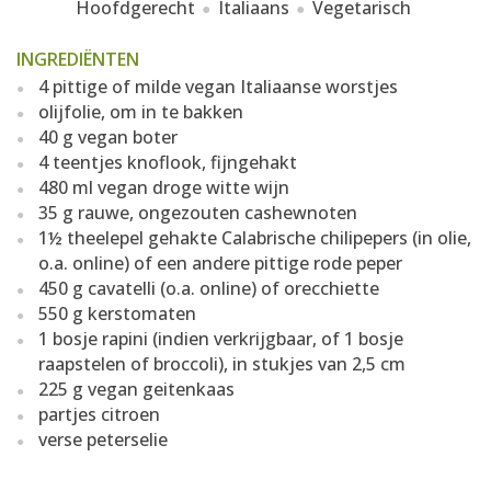
Hoofdgerecht
Italiaans
Vegetarisch
INGREDIËNTEN
4 pittige of milde vegan Italiaanse worstjes
olijfolie, om in te bakken
40 g vegan boter
4 teentjes knoflook, fijngehakt
480 ml vegan droge witte wijn
35 g rauwe, ongezouten cashewnoten
1½ theelepel gehakte Calabrische chilipepers (in olie,
o.a. online) of een andere pittige rode peper
450 g cavatelli (o.a. online) of orecchiette
550 g kerstomaten
1 bosje rapini (indien verkrijgbaar, of 1 bosje
raapstelen of broccoli), in stukjes van 2,5 cm
225 g vegan geitenkaas
partjes citroen
verse peterselie