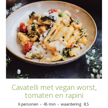
AANMELDEN
RECEPTEN
WEEKMENU'S
KOOKBOEKEN
Cavatelli met vegan worst,
tomaten en rapini
6 personen
45 min
waardering
8,5