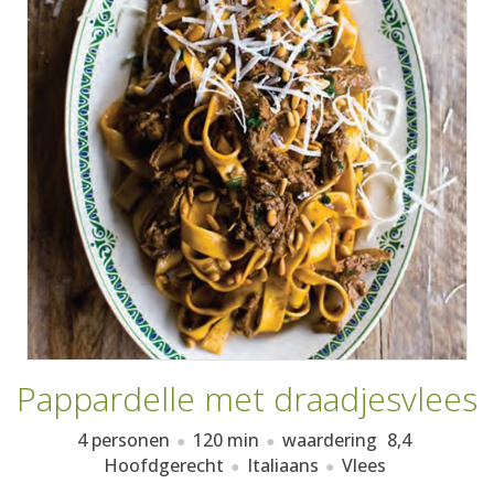
AANMELDEN
RECEPTEN
WEEKMENU'S
KOOKBOEKEN
Pappardelle met draadjesvlees
4 personen
120 min
waardering
8,4
Hoofdgerecht
Italiaans
Vlees