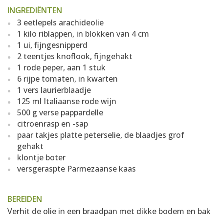
INGREDIËNTEN
3 eetlepels arachideolie
1 kilo riblappen, in blokken van 4 cm
1 ui, fijngesnipperd
2 teentjes knoflook, fijngehakt
1 rode peper, aan 1 stuk
6 rijpe tomaten, in kwarten
1 vers laurierblaadje
125 ml Italiaanse rode wijn
500 g verse pappardelle
citroenrasp en -sap
paar takjes platte peterselie, de blaadjes grof
gehakt
klontje boter
versgeraspte Parmezaanse kaas
BEREIDEN
Verhit de olie in een braadpan met dikke bodem en bak