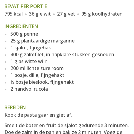
BEVAT PER PORTIE
795 kcal
36 g eiwit
27 g vet
95 g koolhydraten
INGREDIËNTEN
500 g penne
25 g plantaardige margarine
1 sjalot, fijngehakt
400 g zalmfilet, in hapklare stukken gesneden
1 glas witte wijn
200 ml lichte zure room
1 bosje, dille, fijngehakt
½ bosje bieslook, fijngehakt
2 handvol rucola
BEREIDEN
Kook de pasta gaar en giet af.
Smelt de boter en fruit de sjalot gedurende 3 minuten.
Doe de zalm in de pan en bak ze 2 minuten. Voeg de