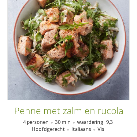
AANMELDEN
RECEPTEN
WEEKMENU'S
KOOKBOEKEN
Penne met zalm en rucola
4 personen
30 min
waardering
9,3
Hoofdgerecht
Italiaans
Vis